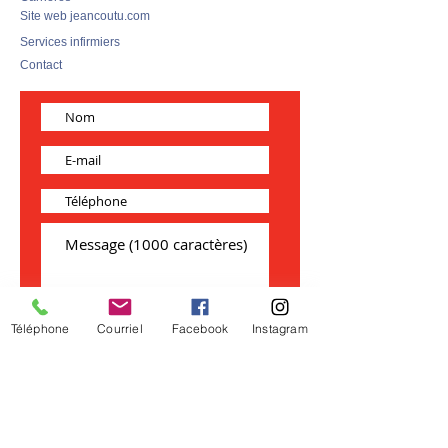
Site web jeancoutu.com
Services infirmiers
Contact
Téléphone
Courriel
Facebook
Instagram
J’accepte les termes et conditions
Voir
les conditions d'utilisation
Envoyer
* Les conseils relatifs à la santé ne
peuvent pas être donnés par